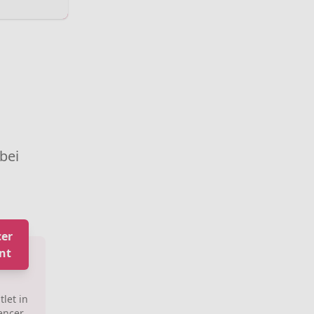
 bei
er
nt
let in
encer