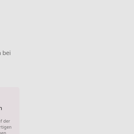
 bei
n
f der
rtigen
hen