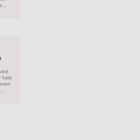
...
n
seid
r habt
ommen
..