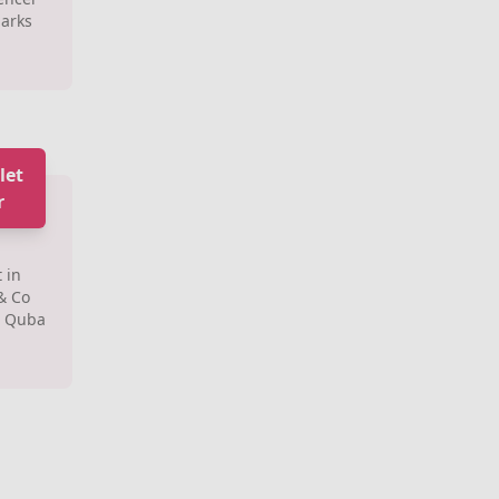
Marks
let
r
 in
& Co
: Quba