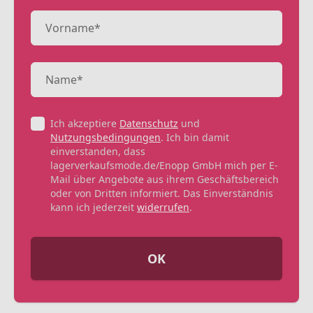
Ich akzeptiere
Datenschutz
und
Nutzungsbedingungen
. Ich bin damit
einverstanden, dass
lagerverkaufsmode.de/Enopp GmbH mich per E-
Mail über Angebote aus ihrem Geschäftsbereich
oder von Dritten informiert. Das Einverständnis
kann ich jederzeit
widerrufen
.
OK