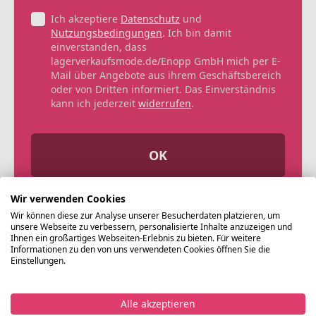
Ich akzeptiere
Datenschutz
und
Nutzungsbedingungen
. Ich bin damit
einverstanden, dass
lagerverkaufsmode.de/Enopp GmbH mich per E-
Mail über Angebote aus ihrem Geschäftsbereich
oder von Dritten informiert. Das Einverständnis
kann ich jederzeit
widerrufen
.
OK
Wir verwenden Cookies
Wir können diese zur Analyse unserer Besucherdaten platzieren, um
unsere Webseite zu verbessern, personalisierte Inhalte anzuzeigen und
Ihnen ein großartiges Webseiten-Erlebnis zu bieten. Für weitere
Informationen zu den von uns verwendeten Cookies öffnen Sie die
Einstellungen.
Alle akzeptieren