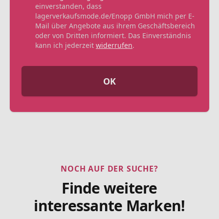
einverstanden, dass
lagerverkaufsmode.de/Enopp GmbH mich per E-
Mail über Angebote aus ihrem Geschäftsbereich
oder von Dritten informiert. Das Einverständnis
kann ich jederzeit
widerrufen
.
OK
NOCH AUF DER SUCHE?
Finde weitere
interessante Marken!