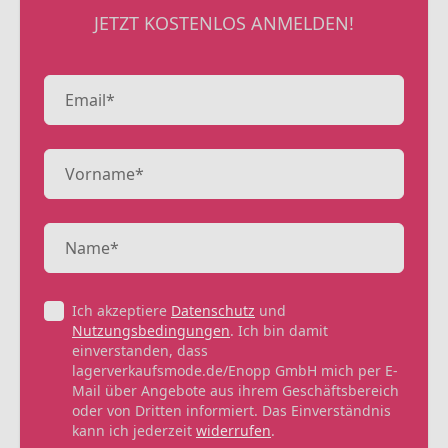
JETZT KOSTENLOS ANMELDEN!
Ich akzeptiere
Datenschutz
und
Nutzungsbedingungen
. Ich bin damit
einverstanden, dass
lagerverkaufsmode.de/Enopp GmbH mich per E-
Mail über Angebote aus ihrem Geschäftsbereich
oder von Dritten informiert. Das Einverständnis
kann ich jederzeit
widerrufen
.