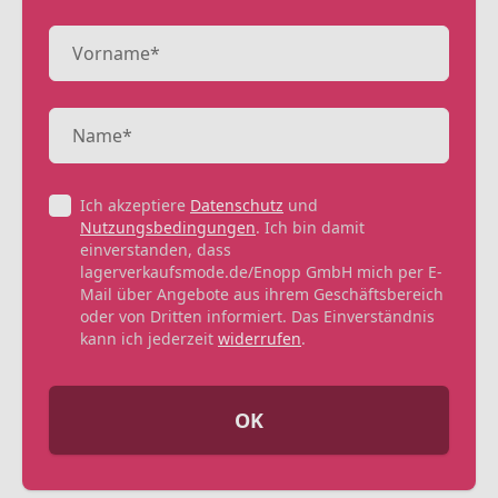
Ich akzeptiere
Datenschutz
und
Nutzungsbedingungen
. Ich bin damit
einverstanden, dass
lagerverkaufsmode.de/Enopp GmbH mich per E-
Mail über Angebote aus ihrem Geschäftsbereich
oder von Dritten informiert. Das Einverständnis
kann ich jederzeit
widerrufen
.
OK