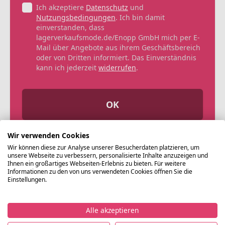
Ich akzeptiere
Datenschutz
und
Nutzungsbedingungen
. Ich bin damit
einverstanden, dass
lagerverkaufsmode.de/Enopp GmbH mich per E-
Mail über Angebote aus ihrem Geschäftsbereich
oder von Dritten informiert. Das Einverständnis
kann ich jederzeit
widerrufen
.
OK
Wir verwenden Cookies
Wir können diese zur Analyse unserer Besucherdaten platzieren, um
unsere Webseite zu verbessern, personalisierte Inhalte anzuzeigen und
Ihnen ein großartiges Webseiten-Erlebnis zu bieten. Für weitere
Informationen zu den von uns verwendeten Cookies öffnen Sie die
Einstellungen.
Alle akzeptieren
©