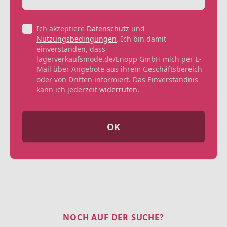
Ich akzeptiere
Datenschutz
und
Nutzungsbedingungen
. Ich bin damit
einverstanden, dass
lagerverkaufsmode.de/Enopp GmbH mich per E-
Mail über Angebote aus ihrem Geschäftsbereich
oder von Dritten informiert. Das Einverständnis
kann ich jederzeit
widerrufen
.
OK
NOCH AUF DER SUCHE?