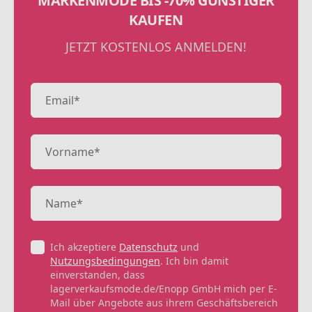
MARKENMODE BIS -70% GÜNSTIGER
KAUFEN
JETZT KOSTENLOS ANMELDEN!
Ich akzeptiere
Datenschutz
und
Nutzungsbedingungen
. Ich bin damit
einverstanden, dass
lagerverkaufsmode.de/Enopp GmbH mich per E-
Mail über Angebote aus ihrem Geschäftsbereich