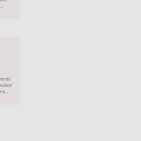
..
rends
indest
is...