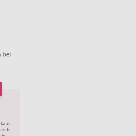
 bei
e
rkauf:
rends
ilie