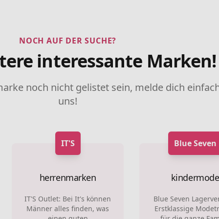
NOCH AUF DER SUCHE?
tere interessante Marken!
marke noch nicht gelistet sein, melde dich einfach
uns!
IT'S
Blue Seven
herrenmarken
kindermod
IT'S Outlet: Bei It's können
Blue Seven Lagerve
Männer alles finden, was
Erstklassige Modet
einen guten
für die ganze Fam