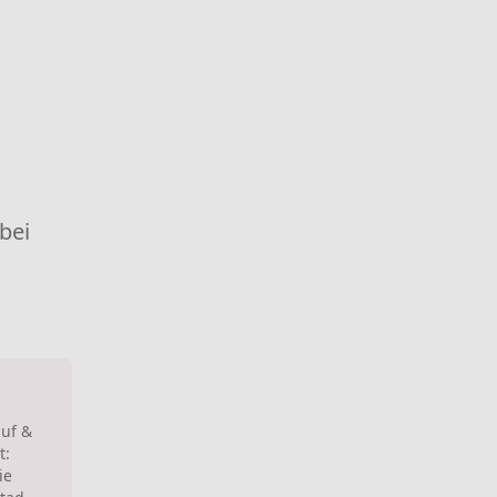
 bei
auf &
t:
ie