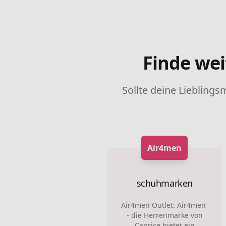
Finde wei
Sollte deine Lieblings
Air4men
schuhmarken
Air4men Outlet: Air4men
- die Herrenmarke von
Caprice bietet ein