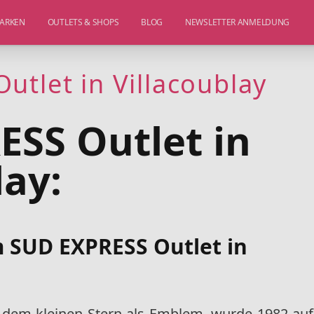
ARKEN
OUTLETS & SHOPS
BLOG
NEWSLETTER ANMELDUNG
tlet in Villacoublay
ESS Outlet in
lay:
m SUD EXPRESS Outlet in
dem kleinen Stern als Emblem, wurde 1982 auf