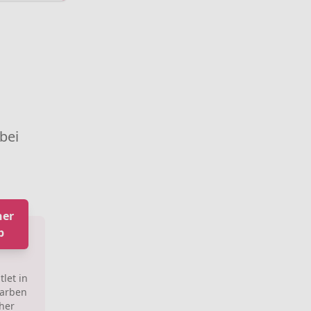
 bei
her
b
let in
Farben
her