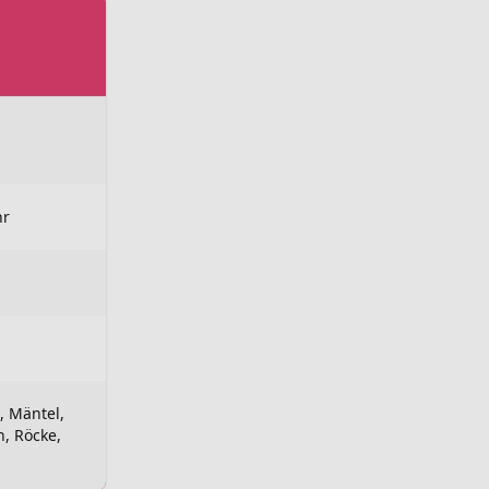
hr
 Mäntel,
n, Röcke,