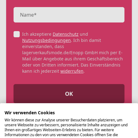
Ich akzeptiere
Datenschutz
und
Nutzungsbedingungen
. Ich bin damit
einverstanden, dass
lagerverkaufsmode.de/Enopp GmbH mich per E-
Mail über Angebote aus ihrem Geschäftsbereich
oder von Dritten informiert. Das Einverständnis
kann ich jederzeit
widerrufen
.
OK
Wir verwenden Cookies
Wir können diese zur Analyse unserer Besucherdaten platzieren, um
unsere Webseite zu verbessern, personalisierte Inhalte anzuzeigen und
Ihnen ein großartiges Webseiten-Erlebnis zu bieten. Für weitere
Informationen zu den von uns verwendeten Cookies öffnen Sie die