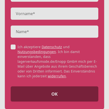
Ich akzeptiere
Datenschutz
und
Nutzungsbedingungen
. Ich bin damit
einverstanden, dass
lagerverkaufsmode.de/Enopp GmbH mich per E-
Mail über Angebote aus ihrem Geschäftsbereich
oder von Dritten informiert. Das Einverständnis
kann ich jederzeit
widerrufen
.
OK