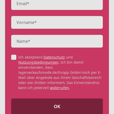
Ich akzeptiere
Datenschutz
und
Nutzungsbedingungen
. Ich bin damit
einverstanden, dass
lagerverkaufsmode.de/Enopp GmbH mich per E-
Mail über Angebote aus ihrem Geschäftsbereich
oder von Dritten informiert. Das Einverständnis
kann ich jederzeit
widerrufen
.
OK