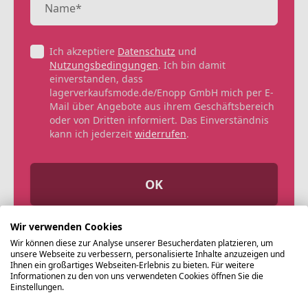
Ich akzeptiere
Datenschutz
und
Nutzungsbedingungen
. Ich bin damit
einverstanden, dass
lagerverkaufsmode.de/Enopp GmbH mich per E-
Mail über Angebote aus ihrem Geschäftsbereich
oder von Dritten informiert. Das Einverständnis
kann ich jederzeit
widerrufen
.
OK
Wir verwenden Cookies
Wir können diese zur Analyse unserer Besucherdaten platzieren, um
unsere Webseite zu verbessern, personalisierte Inhalte anzuzeigen und
Ihnen ein großartiges Webseiten-Erlebnis zu bieten. Für weitere
Informationen zu den von uns verwendeten Cookies öffnen Sie die
Einstellungen.