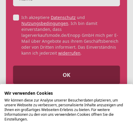
Ich akzeptiere
Datenschutz
und
Nutzungsbedingungen
. Ich bin damit
einverstanden, dass
lagerverkaufsmode.de/Enopp GmbH mich per E-
Mail über Angebote aus ihrem Geschäftsbereich
oder von Dritten informiert. Das Einverständnis
kann ich jederzeit
widerrufen
.
OK
Wir verwenden Cookies
Wir können diese zur Analyse unserer Besucherdaten platzieren, um
unsere Webseite zu verbessern, personalisierte Inhalte anzuzeigen und
Ihnen ein großartiges Webseiten-Erlebnis zu bieten. Für weitere
Informationen zu den von uns verwendeten Cookies öffnen Sie die
Einstellungen.