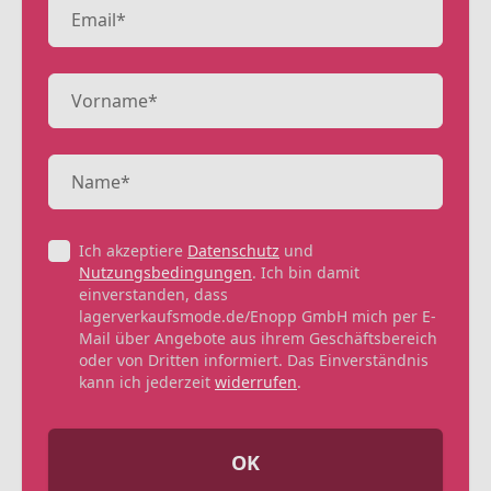
Ich akzeptiere
Datenschutz
und
Nutzungsbedingungen
. Ich bin damit
einverstanden, dass
lagerverkaufsmode.de/Enopp GmbH mich per E-
Mail über Angebote aus ihrem Geschäftsbereich
oder von Dritten informiert. Das Einverständnis
kann ich jederzeit
widerrufen
.
OK