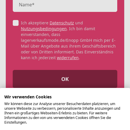
Ich akzeptiere
Datenschutz
und
Nutzungsbedingungen
. Ich bin damit
einverstanden, dass
lagerverkaufsmode.de/Enopp GmbH mich per E-
Mail über Angebote aus ihrem Geschäftsbereich
oder von Dritten informiert. Das Einverständnis
kann ich jederzeit
widerrufen
.
OK
Wir verwenden Cookies
Wir können diese zur Analyse unserer Besucherdaten platzieren, um
unsere Webseite zu verbessern, personalisierte Inhalte anzuzeigen und
Ihnen ein großartiges Webseiten-Erlebnis zu bieten. Für weitere
Informationen zu den von uns verwendeten Cookies öffnen Sie die
Einstellungen.