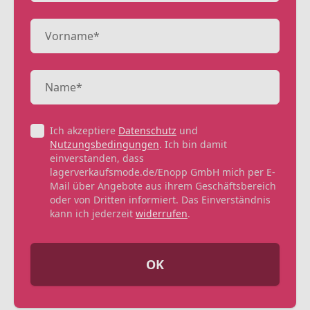
Ich akzeptiere
Datenschutz
und
Nutzungsbedingungen
. Ich bin damit
einverstanden, dass
lagerverkaufsmode.de/Enopp GmbH mich per E-
Mail über Angebote aus ihrem Geschäftsbereich
oder von Dritten informiert. Das Einverständnis
kann ich jederzeit
widerrufen
.
OK