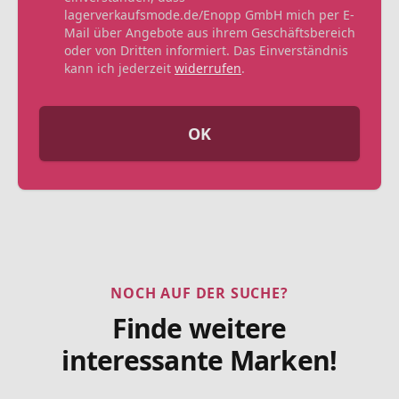
lagerverkaufsmode.de/Enopp GmbH mich per E-
Mail über Angebote aus ihrem Geschäftsbereich
oder von Dritten informiert. Das Einverständnis
kann ich jederzeit
widerrufen
.
OK
NOCH AUF DER SUCHE?
Finde weitere
interessante Marken!