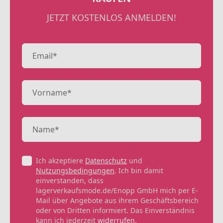
JETZT KOSTENLOS ANMELDEN!
Ich akzeptiere
Datenschutz
und
Nutzungsbedingungen
. Ich bin damit
einverstanden, dass
lagerverkaufsmode.de/Enopp GmbH mich per E-
Mail über Angebote aus ihrem Geschäftsbereich
oder von Dritten informiert. Das Einverständnis
kann ich jederzeit
widerrufen
.