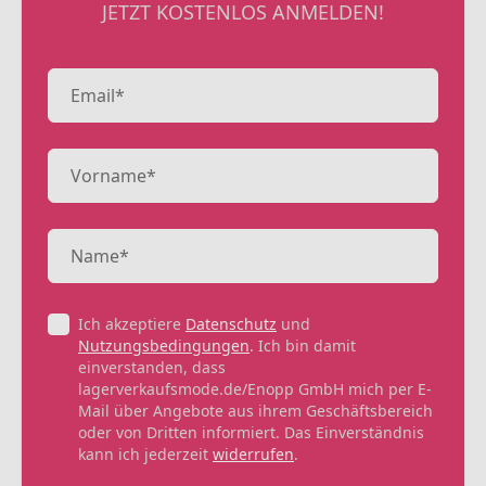
JETZT KOSTENLOS ANMELDEN!
Ich akzeptiere
Datenschutz
und
Nutzungsbedingungen
. Ich bin damit
einverstanden, dass
lagerverkaufsmode.de/Enopp GmbH mich per E-
Mail über Angebote aus ihrem Geschäftsbereich
oder von Dritten informiert. Das Einverständnis
kann ich jederzeit
widerrufen
.