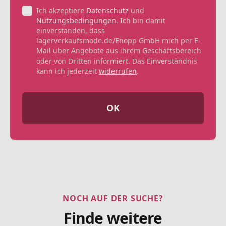
Ich akzeptiere
Datenschutz
und
Nutzungsbedingungen
. Ich bin damit
einverstanden, dass
lagerverkaufsmode.de/Enopp GmbH mich per E-
Mail über Angebote aus ihrem Geschäftsbereich
oder von Dritten informiert. Das Einverständnis
kann ich jederzeit
widerrufen
.
OK
NOCH AUF DER SUCHE?
Finde weitere