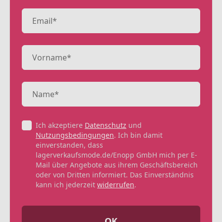
Ich akzeptiere
Datenschutz
und
Nutzungsbedingungen
. Ich bin damit
einverstanden, dass
lagerverkaufsmode.de/Enopp GmbH mich per E-
Mail über Angebote aus ihrem Geschäftsbereich
oder von Dritten informiert. Das Einverständnis
kann ich jederzeit
widerrufen
.
OK