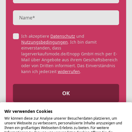
Ich akzeptiere
Datenschutz
und
Nutzungsbedingungen
. Ich bin damit
einverstanden, dass
lagerverkaufsmode.de/Enopp GmbH mich per E-
Mail über Angebote aus ihrem Geschäftsbereich
oder von Dritten informiert. Das Einverständnis
kann ich jederzeit
widerrufen
.
OK
Wir verwenden Cookies
Wir können diese zur Analyse unserer Besucherdaten platzieren, um
unsere Webseite zu verbessern, personalisierte Inhalte anzuzeigen und
Ihnen ein großartiges Webseiten-Erlebnis zu bieten. Für weitere