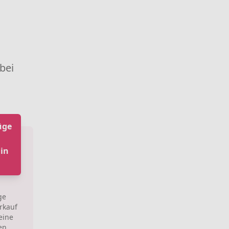
 bei
üge
in
ge
rkauf
eine
en