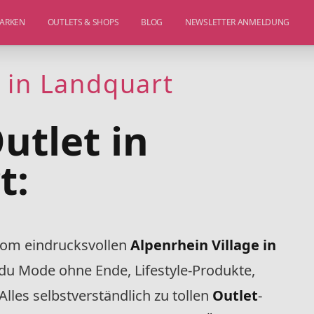
ARKEN
OUTLETS & SHOPS
BLOG
NEWSLETTER ANMELDUNG
 in Landquart
utlet in
t:
l vom eindrucksvollen
Alpenrhein Village in
du Mode ohne Ende, Lifestyle-Produkte,
lles selbstverständlich zu tollen
Outlet
-