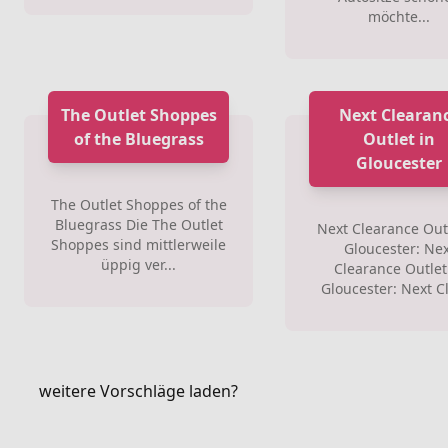
möchte...
The Outlet Shoppes
Next Clearan
of the Bluegrass
Outlet in
Gloucester
The Outlet Shoppes of the
Bluegrass Die The Outlet
Next Clearance Outl
Shoppes sind mittlerweile
Gloucester: Nex
üppig ver...
Clearance Outlet
Gloucester: Next Cl
weitere Vorschläge laden?