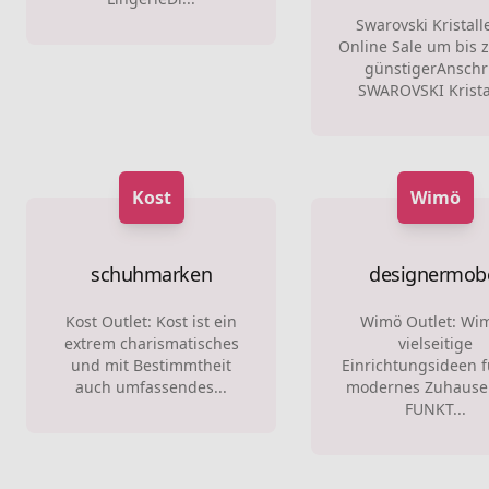
Swarovski Kristall
Online Sale um bis 
günstigerAnschri
SWAROVSKI Kristal
Kost
Wimö
schuhmarken
designermob
Kost Outlet: Kost ist ein
Wimö Outlet: Wim
extrem charismatisches
vielseitige
und mit Bestimmtheit
Einrichtungsideen f
auch umfassendes...
modernes Zuhause
FUNKT...