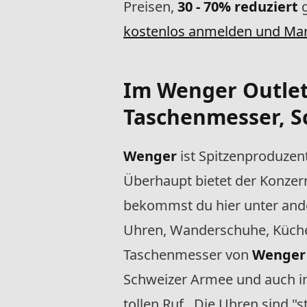
Preisen,
30 - 70% reduziert
g
kostenlos anmelden und Ma
Im
Wenger Outlet
Taschenmesser, 
Wenger
ist Spitzenproduzen
Überhaupt bietet der Konze
bekommst du hier unter and
Uhren, Wanderschuhe, Küche
Taschenmesser von
Wenger
Schweizer Armee und auch in
tollen Ruf. Die Uhren sind "s