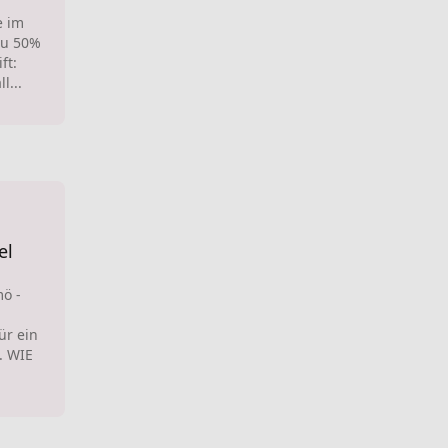
e im
zu 50%
ft:
l...
el
ö -
ür ein
. WIE