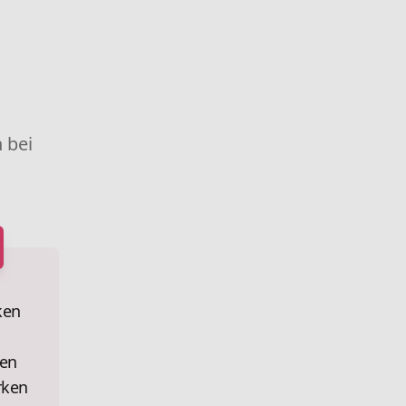
 bei
ken
en
rken