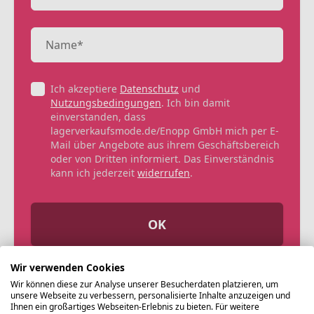
Ich akzeptiere
Datenschutz
und
Nutzungsbedingungen
. Ich bin damit
einverstanden, dass
lagerverkaufsmode.de/Enopp GmbH mich per E-
Mail über Angebote aus ihrem Geschäftsbereich
oder von Dritten informiert. Das Einverständnis
kann ich jederzeit
widerrufen
.
OK
Wir verwenden Cookies
Wir können diese zur Analyse unserer Besucherdaten platzieren, um
unsere Webseite zu verbessern, personalisierte Inhalte anzuzeigen und
Ihnen ein großartiges Webseiten-Erlebnis zu bieten. Für weitere