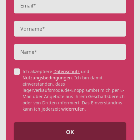
Ich akzeptiere
Datenschutz
und
Nutzungsbedingungen
. Ich bin damit
einverstanden, dass
lagerverkaufsmode.de/Enopp GmbH mich per E-
Mail über Angebote aus ihrem Geschäftsbereich
oder von Dritten informiert. Das Einverständnis
kann ich jederzeit
widerrufen
.
OK