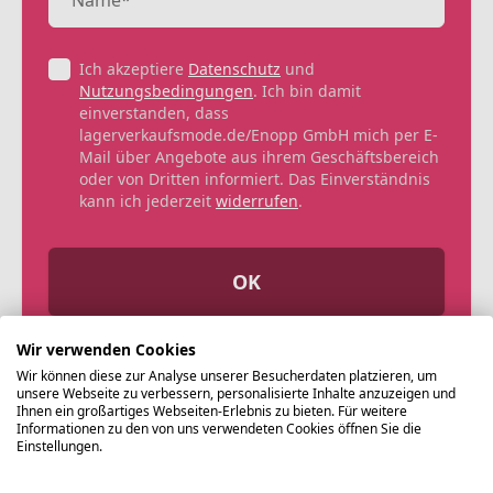
Ich akzeptiere
Datenschutz
und
Nutzungsbedingungen
. Ich bin damit
einverstanden, dass
lagerverkaufsmode.de/Enopp GmbH mich per E-
Mail über Angebote aus ihrem Geschäftsbereich
oder von Dritten informiert. Das Einverständnis
kann ich jederzeit
widerrufen
.
OK
Wir verwenden Cookies
Wir können diese zur Analyse unserer Besucherdaten platzieren, um
unsere Webseite zu verbessern, personalisierte Inhalte anzuzeigen und
Ihnen ein großartiges Webseiten-Erlebnis zu bieten. Für weitere
Informationen zu den von uns verwendeten Cookies öffnen Sie die
Einstellungen.