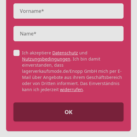
Ich akzeptiere
Datenschutz
und
Nutzungsbedingungen
. Ich bin damit
einverstanden, dass
lagerverkaufsmode.de/Enopp GmbH mich per E-
Mail über Angebote aus ihrem Geschäftsbereich
oder von Dritten informiert. Das Einverständnis
kann ich jederzeit
widerrufen
.
OK