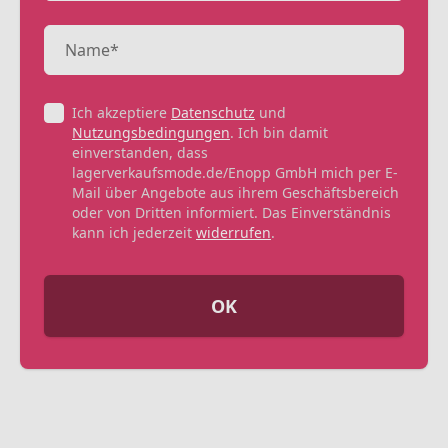
Ich akzeptiere
Datenschutz
und
Nutzungsbedingungen
. Ich bin damit
einverstanden, dass
lagerverkaufsmode.de/Enopp GmbH mich per E-
Mail über Angebote aus ihrem Geschäftsbereich
oder von Dritten informiert. Das Einverständnis
kann ich jederzeit
widerrufen
.
OK