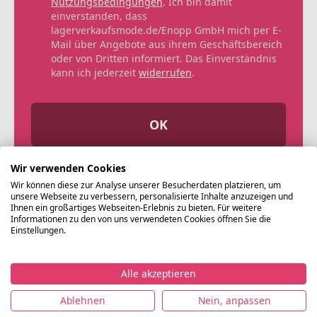
Nutzungsbedingungen
. Ich bin damit
einverstanden, dass
lagerverkaufsmode.de/Enopp GmbH mich per E-
Mail über Angebote aus ihrem Geschäftsbereich
oder von Dritten informiert. Das Einverständnis
kann ich jederzeit
widerrufen
.
OK
Wir verwenden Cookies
Wir können diese zur Analyse unserer Besucherdaten platzieren, um
unsere Webseite zu verbessern, personalisierte Inhalte anzuzeigen und
Ihnen ein großartiges Webseiten-Erlebnis zu bieten. Für weitere
Informationen zu den von uns verwendeten Cookies öffnen Sie die
Einstellungen.
Alle akzeptieren
©
Ablehnen
Nein, anpassen
Lagerverkaufsmode.de
Impressum
Datenschutz
Nutzungsbedingungen
AG
2021