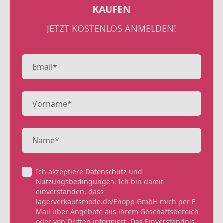
KAUFEN
JETZT KOSTENLOS ANMELDEN!
Ich akzeptiere
Datenschutz
und
Nutzungsbedingungen
. Ich bin damit
einverstanden, dass
lagerverkaufsmode.de/Enopp GmbH mich per E-
Mail über Angebote aus ihrem Geschäftsbereich
oder von Dritten informiert. Das Einverständnis