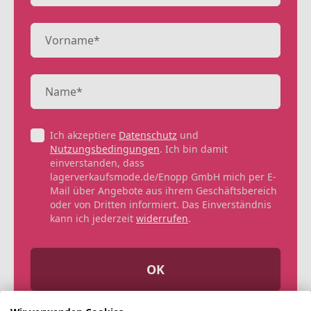
Ich akzeptiere
Datenschutz
und
Nutzungsbedingungen
. Ich bin damit
einverstanden, dass
lagerverkaufsmode.de/Enopp GmbH mich per E-
Mail über Angebote aus ihrem Geschäftsbereich
oder von Dritten informiert. Das Einverständnis
kann ich jederzeit
widerrufen
.
OK