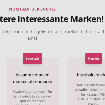
NOCH AUF DER SUCHE?
tere interessante Marken!
marke noch nicht gelistet sein, melde dich einfach
uns!
Swatch
Karlie
bekannte marken
haushaltsmar
marken
uhrenmarke
Karlie Outlet: Karl
paradiesische Zus
Swatch Lagerverkauf: Für
für Katzen. WI
den Swatch Lagerverkauf
FUNKTIONIERT 
gibt es mehrere
LAGE...