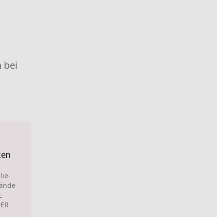
 bei
ken
lie-
tände
E
DER