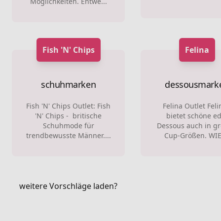
Möglichkeiten. Entwe...
Fish 'N' Chips
Felina
schuhmarken
dessousmark
Fish 'N' Chips Outlet: Fish
Felina Outlet Feli
'N' Chips - britische
bietet schöne ed
Schuhmode für
Dessous auch in g
trendbewusste Männer....
Cup-Größen. WIE 
weitere Vorschläge laden?