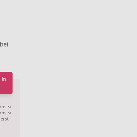
 bei
 in
rnsea:
rnsea:
ßerst