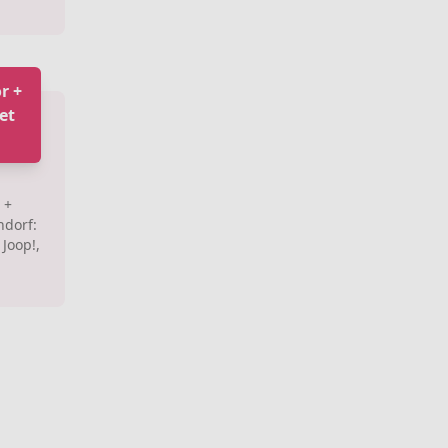
r +
et
 +
ndorf:
 Joop!,