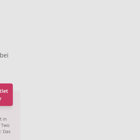
 bei
let
y
t in
e Two
y: Das