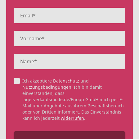
Ich akzeptiere
Datenschutz
und
Nutzungsbedingungen
. Ich bin damit
einverstanden, dass
lagerverkaufsmode.de/Enopp GmbH mich per E-
Mail über Angebote aus ihrem Geschäftsbereich
oder von Dritten informiert. Das Einverständnis
kann ich jederzeit
widerrufen
.