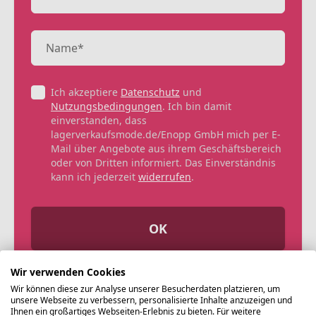
Ich akzeptiere
Datenschutz
und
Nutzungsbedingungen
. Ich bin damit
einverstanden, dass
lagerverkaufsmode.de/Enopp GmbH mich per E-
Mail über Angebote aus ihrem Geschäftsbereich
oder von Dritten informiert. Das Einverständnis
kann ich jederzeit
widerrufen
.
OK
Wir verwenden Cookies
Wir können diese zur Analyse unserer Besucherdaten platzieren, um
unsere Webseite zu verbessern, personalisierte Inhalte anzuzeigen und
Ihnen ein großartiges Webseiten-Erlebnis zu bieten. Für weitere