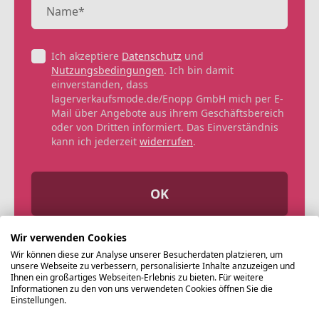
Ich akzeptiere
Datenschutz
und
Nutzungsbedingungen
. Ich bin damit
einverstanden, dass
lagerverkaufsmode.de/Enopp GmbH mich per E-
Mail über Angebote aus ihrem Geschäftsbereich
oder von Dritten informiert. Das Einverständnis
kann ich jederzeit
widerrufen
.
OK
Wir verwenden Cookies
Wir können diese zur Analyse unserer Besucherdaten platzieren, um
unsere Webseite zu verbessern, personalisierte Inhalte anzuzeigen und
Ihnen ein großartiges Webseiten-Erlebnis zu bieten. Für weitere
Informationen zu den von uns verwendeten Cookies öffnen Sie die
Einstellungen.