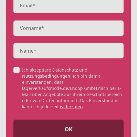
Ich akzeptiere
Datenschutz
und
Nutzungsbedingungen
. Ich bin damit
einverstanden, dass
lagerverkaufsmode.de/Enopp GmbH mich per E-
Mail über Angebote aus ihrem Geschäftsbereich
oder von Dritten informiert. Das Einverständnis
kann ich jederzeit
widerrufen
.
OK