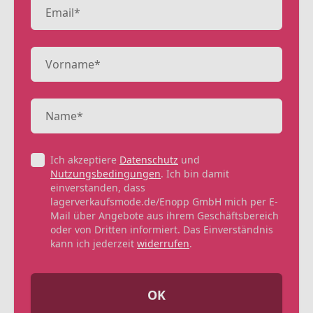
Ich akzeptiere
Datenschutz
und
Nutzungsbedingungen
. Ich bin damit
einverstanden, dass
lagerverkaufsmode.de/Enopp GmbH mich per E-
Mail über Angebote aus ihrem Geschäftsbereich
oder von Dritten informiert. Das Einverständnis
kann ich jederzeit
widerrufen
.
OK