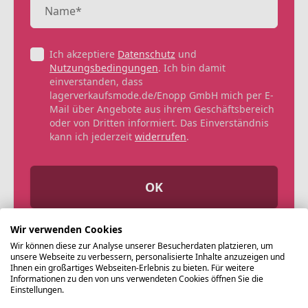
Ich akzeptiere
Datenschutz
und
Nutzungsbedingungen
. Ich bin damit
einverstanden, dass
lagerverkaufsmode.de/Enopp GmbH mich per E-
Mail über Angebote aus ihrem Geschäftsbereich
oder von Dritten informiert. Das Einverständnis
kann ich jederzeit
widerrufen
.
OK
Wir verwenden Cookies
Wir können diese zur Analyse unserer Besucherdaten platzieren, um
unsere Webseite zu verbessern, personalisierte Inhalte anzuzeigen und
Ihnen ein großartiges Webseiten-Erlebnis zu bieten. Für weitere
Informationen zu den von uns verwendeten Cookies öffnen Sie die
Einstellungen.