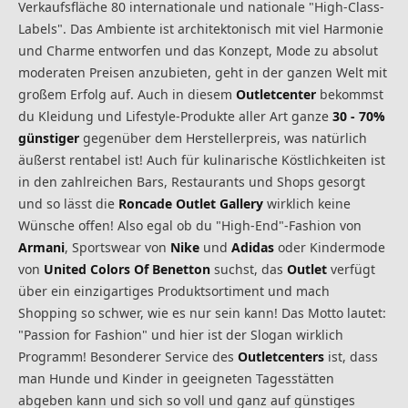
Verkaufsfläche 80 internationale und nationale "High-Class-
Labels". Das Ambiente ist architektonisch mit viel Harmonie
und Charme entworfen und das Konzept, Mode zu absolut
moderaten Preisen anzubieten, geht in der ganzen Welt mit
großem Erfolg auf. Auch in diesem
Outletcenter
bekommst
du Kleidung und Lifestyle-Produkte aller Art ganze
30 - 70%
günstiger
gegenüber dem Herstellerpreis, was natürlich
äußerst rentabel ist! Auch für kulinarische Köstlichkeiten ist
in den zahlreichen Bars, Restaurants und Shops gesorgt
und so lässt die
Roncade Outlet Gallery
wirklich keine
Wünsche offen! Also egal ob du "High-End"-Fashion von
Armani
, Sportswear von
Nike
und
Adidas
oder Kindermode
von
United Colors Of Benetton
suchst, das
Outlet
verfügt
über ein einzigartiges Produktsortiment und mach
Shopping so schwer, wie es nur sein kann! Das Motto lautet:
"Passion for Fashion" und hier ist der Slogan wirklich
Programm! Besonderer Service des
Outletcenters
ist, dass
man Hunde und Kinder in geeigneten Tagesstätten
abgeben kann und sich so voll und ganz auf günstiges