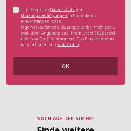
Ich akzeptiere
Datenschutz
und
Nutzungsbedingungen
. Ich bin damit
einverstanden, dass
lagerverkaufsmode.de/Enopp GmbH mich per E-
Mail über Angebote aus ihrem Geschäftsbereich
oder von Dritten informiert. Das Einverständnis
kann ich jederzeit
widerrufen
.
OK
NOCH AUF DER SUCHE?
Finde weitere