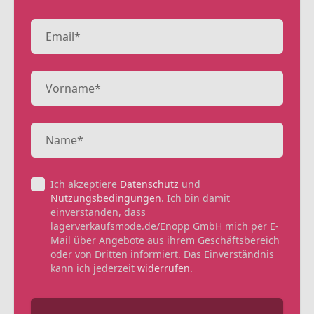
Ich akzeptiere
Datenschutz
und
Nutzungsbedingungen
. Ich bin damit
einverstanden, dass
lagerverkaufsmode.de/Enopp GmbH mich per E-
Mail über Angebote aus ihrem Geschäftsbereich
oder von Dritten informiert. Das Einverständnis
kann ich jederzeit
widerrufen
.