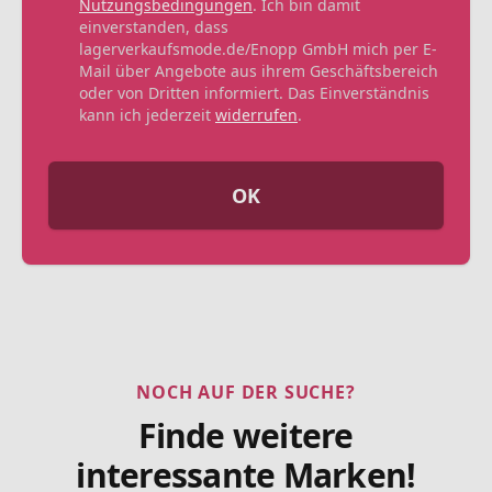
Nutzungsbedingungen
. Ich bin damit
einverstanden, dass
lagerverkaufsmode.de/Enopp GmbH mich per E-
Mail über Angebote aus ihrem Geschäftsbereich
oder von Dritten informiert. Das Einverständnis
kann ich jederzeit
widerrufen
.
OK
NOCH AUF DER SUCHE?
Finde weitere
interessante Marken!