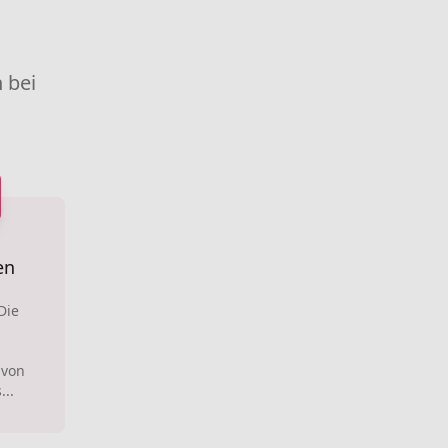
 bei
en
Die
 von
...