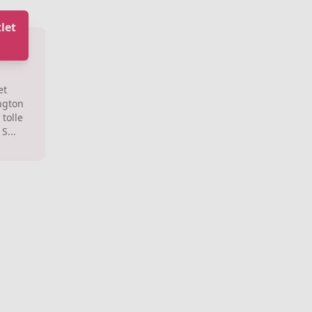
let
g
et
ngton
tolle
S...