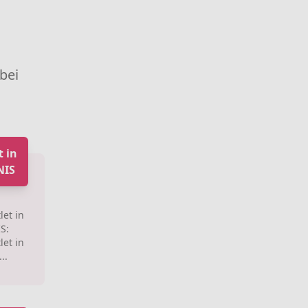
 bei
 in
NIS
let in
S:
let in
..