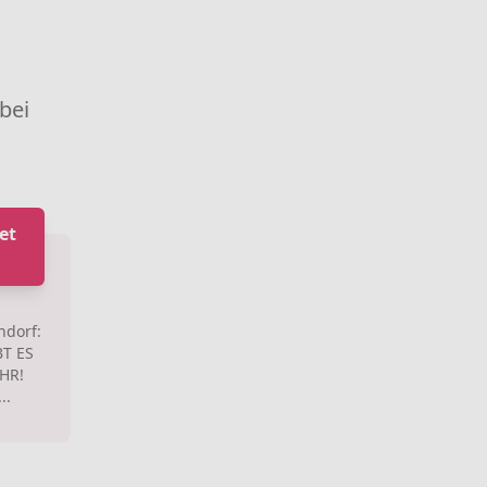
 bei
et
ndorf:
BT ES
HR!
..